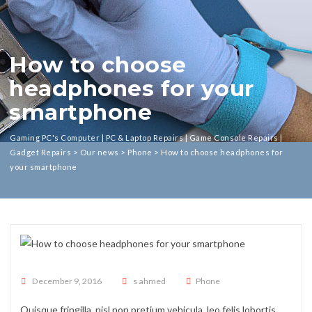
How to choose
headphones for your
smartphone
Gaming PC's Computer | PC & Laptop Repairs | Game Console Repairs |
Gadget Repairs
>
Our news
>
Phone
>
How to choose headphones for
your smartphone
Posted on
December 9, 2016
s ahmed
Phone
Quisque fringilla, nisl non pretium vehicula, leo felis lobortis