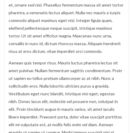
et, ornare sed nisl. Phasellus fermentum massa sit amet tortor
pharetra, a venenatis lectus aliquet. Nulla nec mauris a turpis
commodo aliquet maximus eget nisl. Integer ligula quam,
eleifend pellentesque neque suscipit, tristique maximus
tortor. Ut sit amet efficitur magna. Maecenas nunc urna,
convallis in nunc id, dictum rhoncus massa. Aliquam hendrerit
risus at eros dictum, vitae imperdiet orci commodo.
Aenean quis tempor risus. Mauris luctus pharetra lectus sit
amet pulvinar. Nullam fermentum sagittis condimentum. Proin
ut sapien eu tellus pretium ullamcorper ac at nibh. Nunc a
sollicitudin eros. Nulla lobortis ultricies purus a gravida.
Vestibulum eget nunc blandit, tristique nisi eget, egestas
nibh. Donec lacus elit, molestie vel posuere non, volutpat in
elit. Proin tincidunt augue in mauris varius, sit amet iaculis
libero imperdiet. Praesent porta, dolor vitae suscipit porttitor,
elit mi vulputate est, at mollis felis enim vel diam. Aenean
gravida ut sapien ut congue. Morbi tempor suscipit nisl at