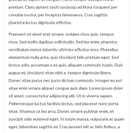
pretium. Class aptent taciti sociosqu ad litora torquent per
conubia nostra, per inceptos himenaeos. Cras sagittis
pharetra lectus dignissim efficitur.
Praesent sit amet erat ornare, sodales risus quis, tempus
risus. Sed mollis dapibus sollicitudin. Sed leo enim, pharetra
vestibulum metus lobortis, ultricies efficitur eros. Phasellus
elementum nulla ante, quis tincidunt felis pretium eget. Sed
lectus odio, accumsan a ex quis, aliquam commodo turpis. Duis
augue mi, tincidunt vitae nibh a, tempor dignissim libero.
Donec vitae purus nec justo dictum commodo. Integer eu est
vitae enim ornare aliquet congue quis diam. Lorem ipsum dolor
sit amet, consectetur adipiscing elit. Ut in viverra sapien.
Pellentesque luctus facilisis lectus, sed placerat nunc porta
vitae. Vivamus ut leo arcu. Donec ornare pulvinar enim, et
suscipit odio euismod eget. In turpis massa, vulputate at quam
eget, bibendum sagittis mi. Cras laoreet elit ac felis finibus, a